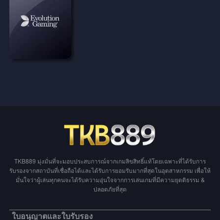
TKB889 มุ่งมั่นที่จะมอบประสบการณ์จากเกมลิขสิทธิ์แท้โดยเฉพาะที่ได้รับการ
รับรองจากสถาบันที่เชื่อถือได้และได้รับการยอมรับมากที่สุดในอุตสาหกรรม เพื่อให้
มั่นใจว่าผู้เล่นทุกคนจะได้รับความอุ่นใจจากการเล่นเกมที่มีความยุดติธรรม &
ปลอดภัยที่สุด
ใบอนุญาตและใบรับรอง